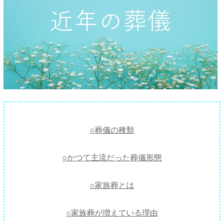
○葬儀の種類
○かつて主流だった葬儀形態
○家族葬とは
○家族葬が増えている理由